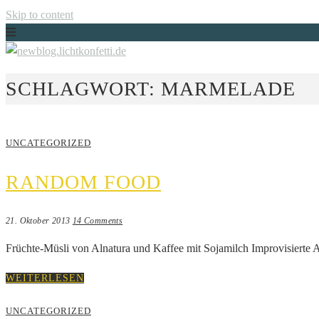
Skip to content
Just another WordPress site
SCHLAGWORT:
MARMELADE
NEWBLOG.LICHTKONFETTI.DE
UNCATEGORIZED
RANDOM FOOD
21. Oktober 2013
14 Comments
Früchte-Müsli von Alnatura und Kaffee mit Sojamilch Improvisiert
WEITERLESEN
UNCATEGORIZED