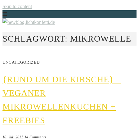
Skip to content
Just another WordPress site
SCHLAGWORT:
MIKROWELLE
NEWBLOG.LICHTKONFETTI.DE
UNCATEGORIZED
{RUND UM DIE KIRSCHE} –
VEGANER
MIKROWELLENKUCHEN +
FREEBIES
16. Juli 2015
14 Comments