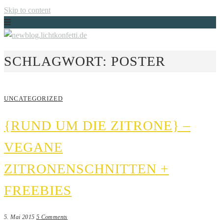
Skip to content
Just another WordPress site
SCHLAGWORT:
POSTER
NEWBLOG.LICHTKONFETTI.DE
UNCATEGORIZED
{RUND UM DIE ZITRONE} –
VEGANE
ZITRONENSCHNITTEN +
FREEBIES
5. Mai 2015
5 Comments