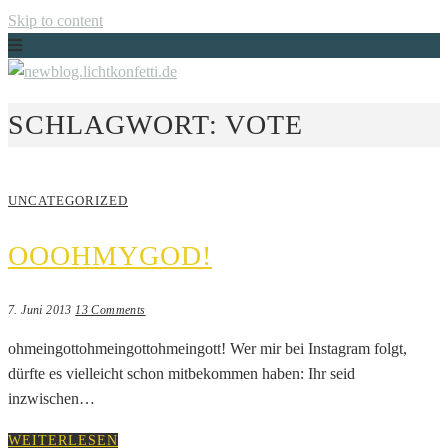
Skip to content
Just another WordPress site
SCHLAGWORT:
VOTE
NEWBLOG.LICHTKONFETTI.DE
UNCATEGORIZED
OOOHMYGOD!
7. Juni 2013
13 Comments
ohmeingottohmeingottohmeingott! Wer mir bei Instagram folgt,
dürfte es vielleicht schon mitbekommen haben: Ihr seid
inzwischen…
WEITERLESEN