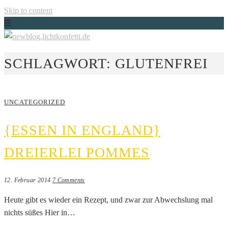
Skip to content
Just another WordPress site
SCHLAGWORT:
GLUTENFREI
NEWBLOG.LICHTKONFETTI.DE
UNCATEGORIZED
{ESSEN IN ENGLAND}
DREIERLEI POMMES
12. Februar 2014
7 Comments
Heute gibt es wieder ein Rezept, und zwar zur Abwechslung mal
nichts süßes Hier in…