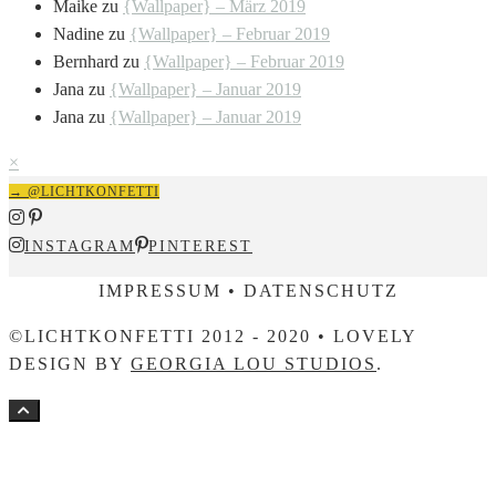
Maike
zu
{Wallpaper} – März 2019
Nadine
zu
{Wallpaper} – Februar 2019
Bernhard
zu
{Wallpaper} – Februar 2019
Jana
zu
{Wallpaper} – Januar 2019
Jana
zu
{Wallpaper} – Januar 2019
×
→ @LICHTKONFETTI
INSTAGRAM
PINTEREST
IMPRESSUM • DATENSCHUTZ
©LICHTKONFETTI 2012 - 2020 • LOVELY
DESIGN BY
GEORGIA LOU STUDIOS
.