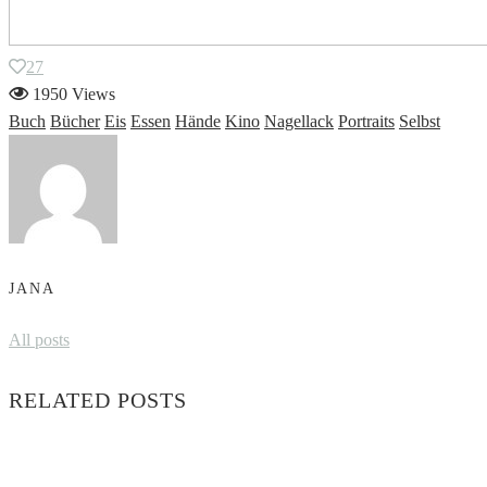
27
1950 Views
Buch
Bücher
Eis
Essen
Hände
Kino
Nagellack
Portraits
Selbst
JANA
All posts
RELATED POSTS