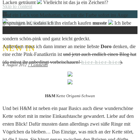
Lacken geträumt
Vielleicht ist das ja ein Zeichen!?
Skip to content
Und ein Lack von Manhattan, wo mir die Farbe sofort ins Auge
gesprungen ist, sodass ich ihn einfach kaufen
musste
Ich liebe
UNCATEGORIZED
diese Farbe jetzt schon; sie ist nicht so aggressiv- oder grell-pink,
Just another WordPress site
NEWBLOG.LICHTKONFETTI.DE
sondern schön-pink und ganz leicht gedeckt.
NEW IN
Außerdem muss ich dann immer an meine liebste
Doro
denken, die
eine echte Pink-Fanatikerin ist
und jetzt auch endlich einen Blog hat
(da müsst ihr unbedingt vorbeischauen!
h i e r h i e r h i e r
).
4. August 2012
7 Comments
H&M
Kette
Origami-Schwan
Und bei H&M ist neben ein paar Basics auch diese wunderschöne
Kette sofort mit in meine Einkaufstasche gewandert. Liebe auf den
ersten Blick! Dafür mussten dann allerdings zwei süße Ringe mit
Vögelchen da bleiben… Das Einzige, was mich an der Kette stört,
ist die Länge. Sie hängt genau zwischen den Brüsten und dürfte