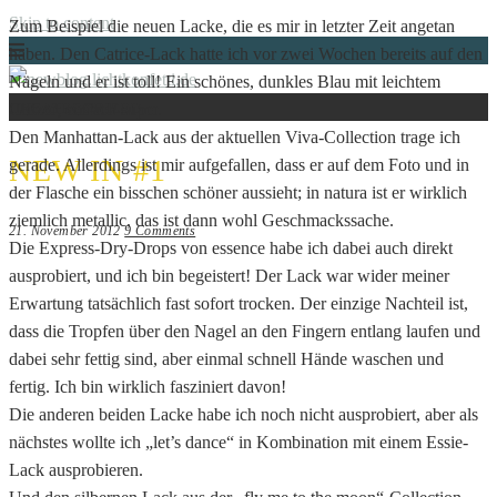
Skip to content
Zum Beispiel die neuen Lacke, die es mir in letzter Zeit angetan
haben. Den Catrice-Lack hatte ich vor zwei Wochen bereits auf den
Nägeln und er ist toll! Ein schönes, dunkles Blau mit leichtem
UNCATEGORIZED
Glitzer; einfach super.
Just another WordPress site
NEWBLOG.LICHTKONFETTI.DE
Den Manhattan-Lack aus der aktuellen Viva-Collection trage ich
NEW IN #1
gerade. Allerdings ist mir aufgefallen, dass er auf dem Foto und in
der Flasche ein bisschen schöner aussieht; in natura ist er wirklich
ziemlich metallic, das ist dann wohl Geschmackssache.
21. November 2012
9 Comments
Die Express-Dry-Drops von essence habe ich dabei auch direkt
ausprobiert, und ich bin begeistert! Der Lack war wider meiner
Erwartung tatsächlich fast sofort trocken. Der einzige Nachteil ist,
dass die Tropfen über den Nagel an den Fingern entlang laufen und
dabei sehr fettig sind, aber einmal schnell Hände waschen und
fertig. Ich bin wirklich fasziniert davon!
Die anderen beiden Lacke habe ich noch nicht ausprobiert, aber als
nächstes wollte ich „let’s dance“ in Kombination mit einem Essie-
Lack ausprobieren.