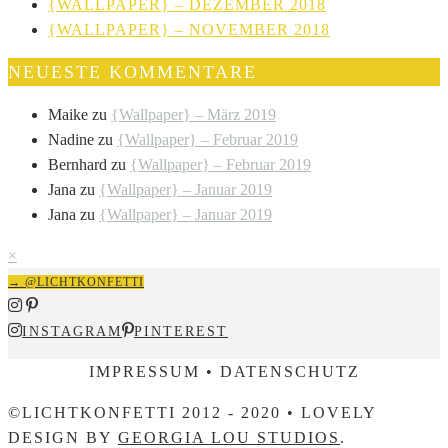
{WALLPAPER} – DEZEMBER 2018
{WALLPAPER} – NOVEMBER 2018
NEUESTE KOMMENTARE
Maike
zu
{Wallpaper} – März 2019
Nadine
zu
{Wallpaper} – Februar 2019
Bernhard
zu
{Wallpaper} – Februar 2019
Jana
zu
{Wallpaper} – Januar 2019
Jana
zu
{Wallpaper} – Januar 2019
×
→ @LICHTKONFETTI
INSTAGRAM
PINTEREST
IMPRESSUM • DATENSCHUTZ
©LICHTKONFETTI 2012 - 2020 • LOVELY
DESIGN BY
GEORGIA LOU STUDIOS
.