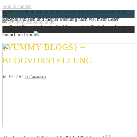
Skip to content
In letzter Zeit bin ich auf einige schöne Blogs gestoßen, die tolle
Rezepte anbieten und meiner Meinung nach viel mehr Leser
verdient hätten. Und da dachte ich mir, ich stelle sie kurzerhand
UNCATEGORIZED
Just another WordPress site
einfach mal vor
NEWBLOG.LICHTKONFETTI.DE
{YUMMY BLOGS} –
BLOGVORSTELLUNG
10. Mai 2013
21 Comments