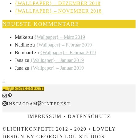
{WALLPAPER} – DEZEMBER 2018
{WALLPAPER} – NOVEMBER 2018
NEUESTE KOMMENTARE
Maike
zu
{Wallpaper} – März 2019
Nadine
zu
{Wallpaper} – Februar 2019
Bernhard
zu
{Wallpaper} – Februar 2019
Jana
zu
{Wallpaper} – Januar 2019
Jana
zu
{Wallpaper} – Januar 2019
×
→ @LICHTKONFETTI
INSTAGRAM
PINTEREST
IMPRESSUM • DATENSCHUTZ
©LICHTKONFETTI 2012 - 2020 • LOVELY
DESIGN BY
GEORGIA LOU STUDIOS
.