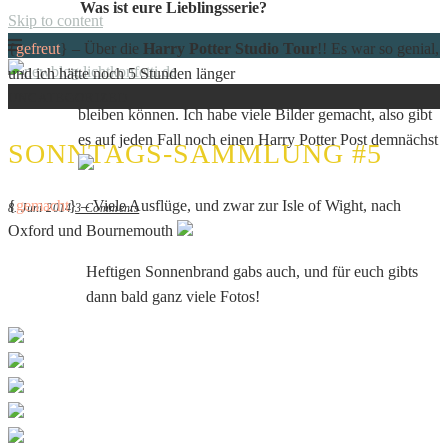
Was ist eure Lieblingsserie?
Skip to content
{
gefreut
} – Über die
Harry Potter Studio Tour
!! Es war so genial,
und ich hätte noch 5 Stunden länger
UNCATEGORIZED
Just another WordPress site
bleiben können. Ich habe viele Bilder gemacht, also gibt
NEWBLOG.LICHTKONFETTI.DE
es auf jeden Fall noch einen Harry Potter Post demnächst
SONNTAGS-SAMMLUNG #5
{
gemacht
} – Viele Ausflüge, und zwar zur Isle of Wight, nach
8. Juni 2014
3 Comments
Oxford und Bournemouth
Heftigen Sonnenbrand gabs auch, und für euch gibts
dann bald ganz viele Fotos!