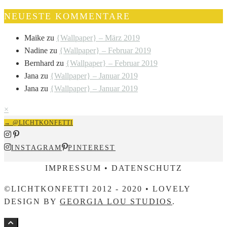
NEUESTE KOMMENTARE
Maike
zu
{Wallpaper} – März 2019
Nadine
zu
{Wallpaper} – Februar 2019
Bernhard
zu
{Wallpaper} – Februar 2019
Jana
zu
{Wallpaper} – Januar 2019
Jana
zu
{Wallpaper} – Januar 2019
×
→ @LICHTKONFETTI
INSTAGRAM
PINTEREST
IMPRESSUM • DATENSCHUTZ
©LICHTKONFETTI 2012 - 2020 • LOVELY
DESIGN BY
GEORGIA LOU STUDIOS
.