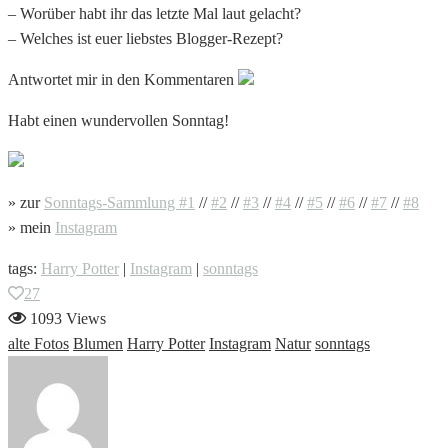
– Worüber habt ihr das letzte Mal laut gelacht?
– Welches ist euer liebstes Blogger-Rezept?
Antwortet mir in den Kommentaren
Habt einen wundervollen Sonntag!
» zur
Sonntags-Sammlung #1
//
#2
//
#3
//
#4
//
#5
//
#6
//
#7
//
#8
» mein
Instagram
tags:
Harry Potter
|
Instagram
|
sonntags
27
1093 Views
alte Fotos
Blumen
Harry Potter
Instagram
Natur
sonntags