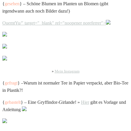
{
gesehen
} – Schöne Blumen im Planten un Blomen (gibt
irgendwann auch noch Bilder dazu!)
OuemtYu/" target="_blank" rel="noopener noreferrer">
»
Mein Instagram
{
gefragt
} –Warum ist normaler Tee in Papier verpackt, aber Bio-Tee
in Plastik?!
{
gebastelt
} – Eine Gryffindor-Girlande! »
Hier
gibt es Vorlage und
Anleitung