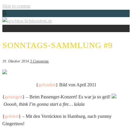
Skip to content
UNCATEGORIZED
Just another WordPress site
NEWBLOG.LICHTKONFETTI.DE
SONNTAGS-SAMMLUNG #9
19. Oktober 2014
3 Comments
{
gefunden
} Bild von April 2011
{
gesungen
} – Beim Passenger-Konzert! Es war ja so geil!
Ooooh, think I’m gonna start a fire… lalala
{
gefeiert
} – Mit den Verrückten in Hamburg, nach yummy
Gingerinos!