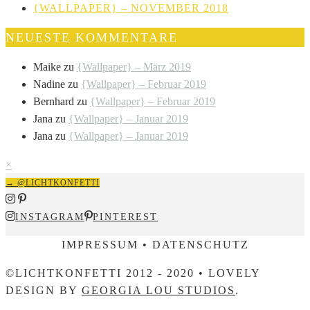
{WALLPAPER} – NOVEMBER 2018
NEUESTE KOMMENTARE
Maike
zu
{Wallpaper} – März 2019
Nadine
zu
{Wallpaper} – Februar 2019
Bernhard
zu
{Wallpaper} – Februar 2019
Jana
zu
{Wallpaper} – Januar 2019
Jana
zu
{Wallpaper} – Januar 2019
×
→ @LICHTKONFETTI
INSTAGRAM
PINTEREST
IMPRESSUM • DATENSCHUTZ
©LICHTKONFETTI 2012 - 2020 • LOVELY
DESIGN BY
GEORGIA LOU STUDIOS
.