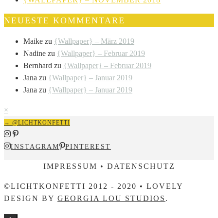
NEUESTE KOMMENTARE
Maike
zu
{Wallpaper} – März 2019
Nadine
zu
{Wallpaper} – Februar 2019
Bernhard
zu
{Wallpaper} – Februar 2019
Jana
zu
{Wallpaper} – Januar 2019
Jana
zu
{Wallpaper} – Januar 2019
×
→ @LICHTKONFETTI
INSTAGRAM
PINTEREST
IMPRESSUM • DATENSCHUTZ
©LICHTKONFETTI 2012 - 2020 • LOVELY
DESIGN BY
GEORGIA LOU STUDIOS
.