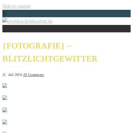
Skip to content
UNCATEGORIZED
Just another WordPress site
NEWBLOG.LICHTKONFETTI.DE
{FOTOGRAFIE} –
BLITZLICHTGEWITTER
11. Juli 2016
10 Comments