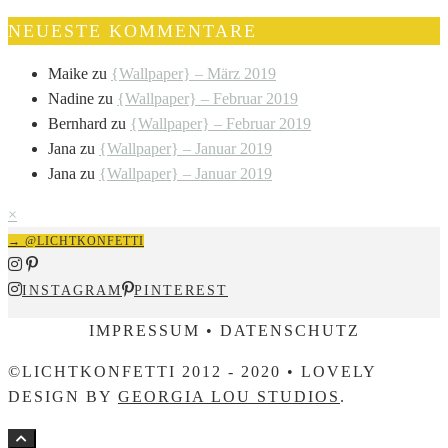
NEUESTE KOMMENTARE
Maike
zu
{Wallpaper} – März 2019
Nadine
zu
{Wallpaper} – Februar 2019
Bernhard
zu
{Wallpaper} – Februar 2019
Jana
zu
{Wallpaper} – Januar 2019
Jana
zu
{Wallpaper} – Januar 2019
×
→ @LICHTKONFETTI
INSTAGRAM
PINTEREST
IMPRESSUM • DATENSCHUTZ
©LICHTKONFETTI 2012 - 2020 • LOVELY
DESIGN BY
GEORGIA LOU STUDIOS
.