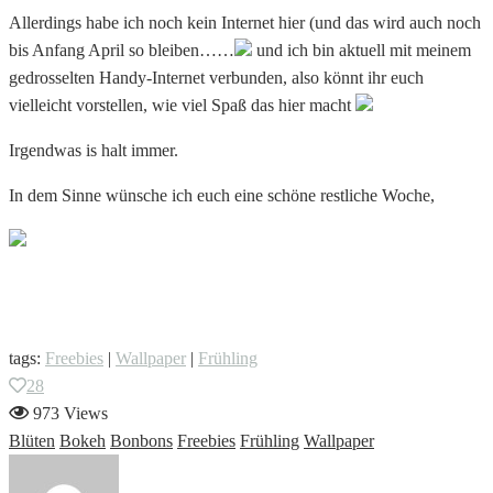
Allerdings habe ich noch kein Internet hier (und das wird auch noch
bis Anfang April so bleiben……
und ich bin aktuell mit meinem
gedrosselten Handy-Internet verbunden, also könnt ihr euch
vielleicht vorstellen, wie viel Spaß das hier macht
Irgendwas is halt immer.
In dem Sinne wünsche ich euch eine schöne restliche Woche,
tags:
Freebies
|
Wallpaper
|
Frühling
28
973 Views
Blüten
Bokeh
Bonbons
Freebies
Frühling
Wallpaper