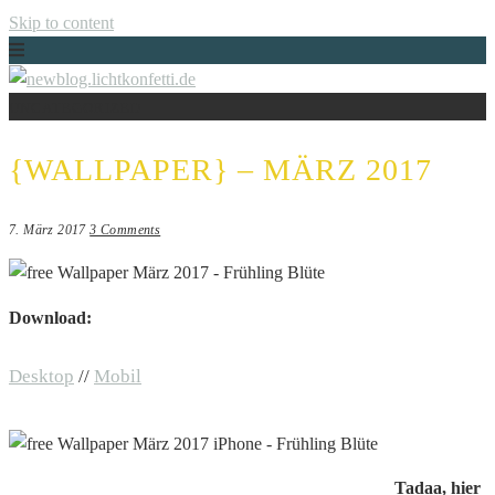
Skip to content
UNCATEGORIZED
Just another WordPress site
NEWBLOG.LICHTKONFETTI.DE
{WALLPAPER} – MÄRZ 2017
7. März 2017
3 Comments
Download:
Desktop
//
Mobil
Tadaa, hier