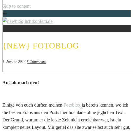
Skip to content
UNCATEGORIZED
Just another WordPress site
NEWBLOG.LICHTKONFETTI.DE
{NEW} FOTOBLOG
3. Januar 2014
8 Comments
Aus alt mach neu!
Einige von euch dürften meinen
Fotoblog
ja bereits kennen, wo ich
die besten Fotos aus den Posts hier hochlade ohne jeglichen Text.
Der Grund, warum er die letzte Zeit nicht erreichbar war, ist ein
komplett neues Layout. Mir gefiel das alte zwar selbst auch sehr gut,