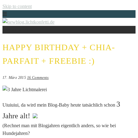
Skip to content
UNCATEGORIZED
Just another WordPress site
NEWBLOG.LICHTKONFETTI.DE
HAPPY BIRTHDAY + CHIA-
PARFAIT + FREEBIE :)
17. März 2015
16 Comments
3
Uiuiuiui, da wird mein Blog-Baby heute tatsächlich schon
Jahre alt!
(Rechnet man mit Blogjahren eigentlich anders, so wie bei
Hundejahren?