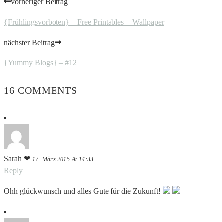
vorheriger Beitrag
{Frühlingsvorboten} – Free Printables + Wallpaper
nächster Beitrag
{Yummy Blogs} – #12
16 COMMENTS
Sarah ❤
17. März 2015 At 14:33
Reply
Ohh glückwunsch und alles Gute für die Zukunft!