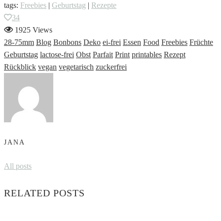
tags:
Freebies
|
Geburtstag
|
Rezepte
34
1925 Views
28-75mm
Blog
Bonbons
Deko
ei-frei
Essen
Food
Freebies
Früchte
Geburtstag
lactose-frei
Obst
Parfait
Print
printables
Rezept
Rückblick
vegan
vegetarisch
zuckerfrei
JANA
All posts
RELATED POSTS