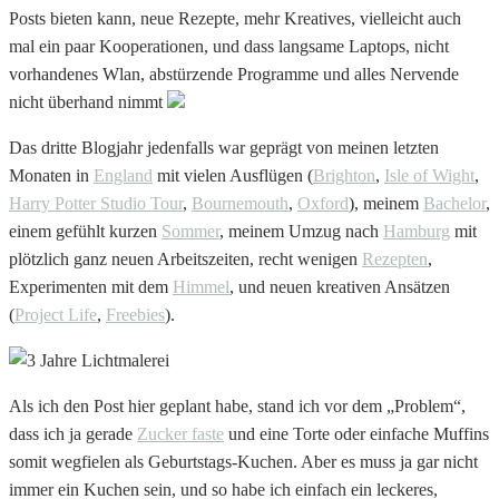
Posts bieten kann, neue Rezepte, mehr Kreatives, vielleicht auch
mal ein paar Kooperationen, und dass langsame Laptops, nicht
vorhandenes Wlan, abstürzende Programme und alles Nervende
nicht überhand nimmt
Das dritte Blogjahr jedenfalls war geprägt von meinen letzten
Monaten in
England
mit vielen Ausflügen (
Brighton
,
Isle of Wight
,
Harry Potter Studio Tour
,
Bournemouth
,
Oxford
), meinem
Bachelor
,
einem gefühlt kurzen
Sommer
, meinem Umzug nach
Hamburg
mit
plötzlich ganz neuen Arbeitszeiten, recht wenigen
Rezepten
,
Experimenten mit dem
Himmel
, und neuen kreativen Ansätzen
(
Project Life
,
Freebies
).
Als ich den Post hier geplant habe, stand ich vor dem „Problem“,
dass ich ja gerade
Zucker faste
und eine Torte oder einfache Muffins
somit wegfielen als Geburtstags-Kuchen. Aber es muss ja gar nicht
immer ein Kuchen sein, und so habe ich einfach ein leckeres,