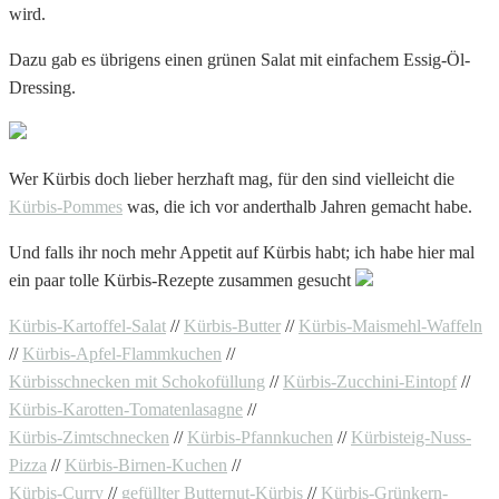
wird.
Dazu gab es übrigens einen grünen Salat mit einfachem Essig-Öl-
Dressing.
Wer Kürbis doch lieber herzhaft mag, für den sind vielleicht die
Kürbis-Pommes
was, die ich vor anderthalb Jahren gemacht habe.
Und falls ihr noch mehr Appetit auf Kürbis habt; ich habe hier mal
ein paar tolle Kürbis-Rezepte zusammen gesucht
Kürbis-Kartoffel-Salat
//
Kürbis-Butter
//
Kürbis-Maismehl-Waffeln
//
Kürbis-Apfel-Flammkuchen
//
Kürbisschnecken mit Schokofüllung
//
Kürbis-Zucchini-Eintopf
//
Kürbis-Karotten-Tomatenlasagne
//
Kürbis-Zimtschnecken
//
Kürbis-Pfannkuchen
//
Kürbisteig-Nuss-
Pizza
//
Kürbis-Birnen-Kuchen
//
Kürbis-Curry
//
gefüllter Butternut-Kürbis
//
Kürbis-Grünkern-