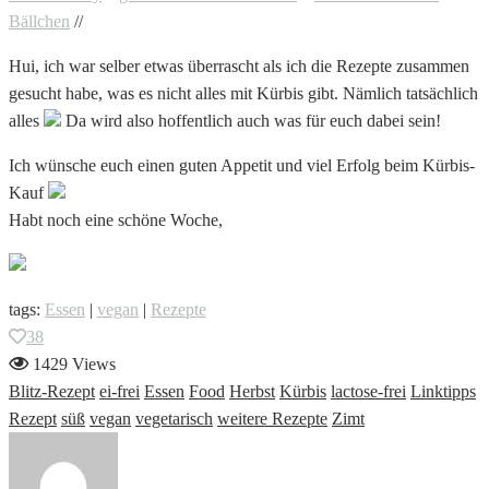
Bällchen
//
Hui, ich war selber etwas überrascht als ich die Rezepte zusammen
gesucht habe, was es nicht alles mit Kürbis gibt. Nämlich tatsächlich
alles
Da wird also hoffentlich auch was für euch dabei sein!
Ich wünsche euch einen guten Appetit und viel Erfolg beim Kürbis-
Kauf
Habt noch eine schöne Woche,
tags:
Essen
|
vegan
|
Rezepte
38
1429 Views
Blitz-Rezept
ei-frei
Essen
Food
Herbst
Kürbis
lactose-frei
Linktipps
Rezept
süß
vegan
vegetarisch
weitere Rezepte
Zimt